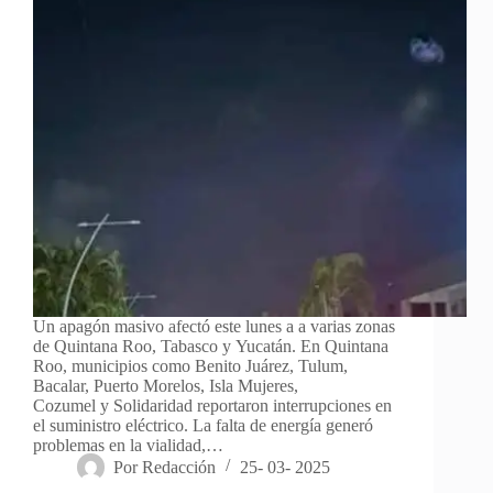
Un apagón masivo afectó este lunes a a varias zonas
de Quintana Roo, Tabasco y Yucatán. En Quintana
Roo, municipios como Benito Juárez, Tulum,
Bacalar, Puerto Morelos, Isla Mujeres,
Cozumel y Solidaridad reportaron interrupciones en
el suministro eléctrico. La falta de energía generó
problemas en la vialidad,…
Por
Redacción
25- 03- 2025