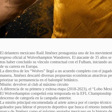
El delantero mexicano Raúl Jiménez protagoniza uno de los movimiento
regreso oficial al Wolverhampton Wanderers. El atacante de 35 años se i
tras haber concluido su vínculo contractual con el Fulham, iniciando a
de su carrera en Europa.
La directiva de los “Wolves” llegó a un acuerdo completo con el jugado
manera, Jiménez descartó diversas propuestas económicas atractivas p
priorizar su permanencia en el balompié británico.
Misión: devolver al club al máximo circuito
A diferencia de su primera y exitosa etapa (2018-2023), el “Lobo Mexi
El Wolverhampton competirá esta temporada en la EFL Championship (se
descenso de categoría en la campaña anterior.
La misión principal encomendada al ariete azteca por el cuerpo técnico y
goleador para liderar el proyecto deportivo que busca el retorno inmedi
marca de Jiménez como el máximo anotador mexicano en la historia de