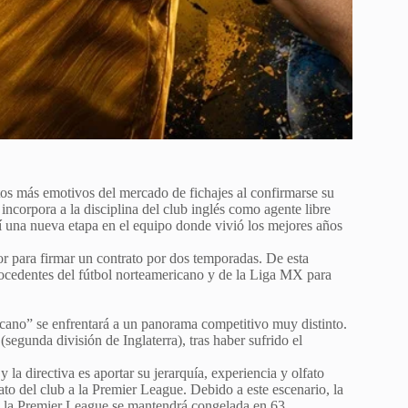
s más emotivos del mercado de fichajes al confirmarse su
ncorpora a la disciplina del club inglés como agente libre
sí una nueva etapa en el equipo donde vivió los mejores años
r para firmar un contrato por dos temporadas. De esta
rocedentes del fútbol norteamericano y de la Liga MX para
cano” se enfrentará a un panorama competitivo muy distinto.
gunda división de Inglaterra), tras haber sufrido el
 la directiva es aportar su jerarquía, experiencia y olfato
ato del club a la Premier League. Debido a este escenario, la
 la Premier League se mantendrá congelada en 63